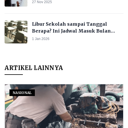
Syarat & Cara Daftarnya
27 Nov 2025
Libur Sekolah sampai Tanggal
Berapa? Ini Jadwal Masuk Bulan
Januari 2026, Beserta Tanggal Merah
1 Jan 2026
Tahun 2026.
ARTIKEL LAINNYA
NASIONAL