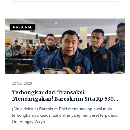
NASIONAL
13 Mar 2026
Terbongkar dari Transaksi
Mencurigakan! Bareskrim Sita Rp 530
Miliar dalam Kasus Judi Online Oei
(Dittipideksus) Bareskrim Polri mengungkap awal mula
Hengky Wiryo
terbongkarnya kasus judi online yang menyeret terpidana
Oei Hengky Wiryo.