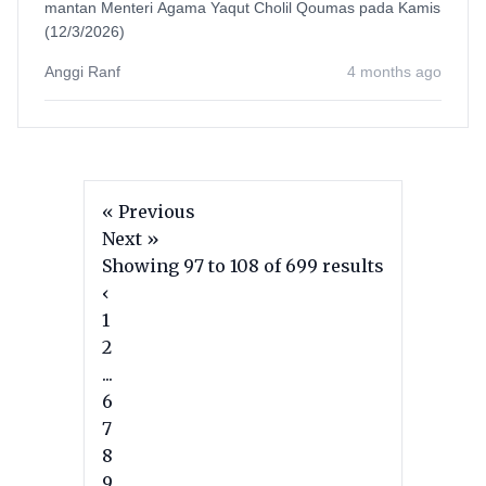
mantan Menteri Agama Yaqut Cholil Qoumas pada Kamis
(12/3/2026)
Anggi Ranf
4 months ago
« Previous
Next »
Showing
97
to
108
of
699
results
‹
1
2
...
6
7
8
9