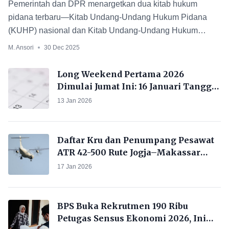
Pemerintah dan DPR menargetkan dua kitab hukum
pidana terbaru—Kitab Undang-Undang Hukum Pidana
(KUHP) nasional dan Kitab Undang-Undang Hukum
Acara Pidana (KUHAP
M. Ansori
30 Dec 2025
Long Weekend Pertama 2026
Dimulai Jumat Ini: 16 Januari Tanggal
Merah, Libur 3 Hari Beruntun
13 Jan 2026
Daftar Kru dan Penumpang Pesawat
ATR 42-500 Rute Jogja–Makassar
Hilang Kontak di Maros
17 Jan 2026
BPS Buka Rekrutmen 190 Ribu
Petugas Sensus Ekonomi 2026, Ini