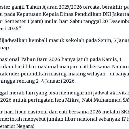
ster ganjil Tahun Ajaran 2025/2026 tercatat berakhir p
acu pada Keputusan Kepala Dinas Pendidikan DKI Jakarta
 Semester 1 (satu) mulai hari Sabtu tanggal 20 Desemb
ari 2026.”
 dijadwalkan kembali masuk sekolah pada Senin, 5 Janu
nap.
 nasional Tahun Baru 2026 hanya jatuh pada Kamis, 1
6 bukan hari libur nasional maupun cuti bersama. Namun
ti kalender pendidikan masing-masing wilayah—di bany
hingga rentang 2–4 Januari 2026.
nggal merah lain yang bisa memengaruhi jadwal aktivita
ri 2026 untuk peringatan Isra Mikraj Nabi Muhammad S
 hari libur nasional dan cuti bersama 2026 melalui SK
erintah menyebut jumlah libur nasional sebanyak 17 
etariat Negara
)