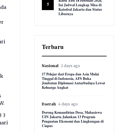
Rabu Abu 18 Februari 2026,
5
Ini Jadwal Lengkap Misa di
ada
Katedral Jakarta dan Status
Liburnya
er
8,886 views
ari
Terbaru
Nasional
2 days ago
17 Pelajar dari Eropa dan Asia Mulai
ak
Tinggal di Indonesia, AFS Buka
Jembatan Diplomasi Antarbudaya Lewat
Keluarga Angkat
s
AW.
Daerah
4 days ago
Dorong Kemandirian Desa, Mahasiswa
B 3
UIN Jakarta Jalankan 13 Program
Penguatan Ekonomi dan Lingkungan di
hari
Ciapus