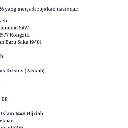
6 yang menjadi rujukan nasional:
sehi
 Muhammad SAW
2577 Kongzili
un Baru Saka 1948)
ah
us Kristus (Paskah)
s
0 BE
 Islam 1448 Hijriah
dekaan
hammad SAW