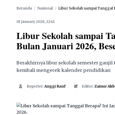
Beranda
/
Nasional
/
Libur Sekolah sampai Tanggal Be
01 January 2026, 22:41
Libur Sekolah sampai T
Bulan Januari 2026, Bes
Berakhirnya libur sekolah semester ganjil
kembali mengecek kalender pendidikan
7,060
Reporter:
Anggi Ranf
Editor:
Zainur Akb