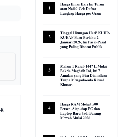
Harga Emas Hari Ini Turun
1
atau Naik? Cek Daftar
Lengkap Harga per Gram
22,975 views
Tinggal Hitungan Hari! KUHP-
2
KUHAP Baru Berlaku 2
Januari 2026, Ini Pasal-Pasal
yang Paling Disorot Publik
16,040 views
Malam 1 Rajab 1447 H Mulai
3
Bakda Maghrib Ini, Ini 7
Amalan yang Bisa Diamalkan
Tanpa Mengada-ada Ritual
Khusus
9,965 views
Harga RAM Melejit 500
4
ng
Persen, Siap-siap PC dan
Laptop Baru Jadi Barang
Mewah Mulai 2026
9,625 views