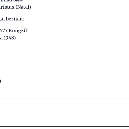
ristus (Natal)
ai berikut:
2577 Kongzili
a 1948)
)