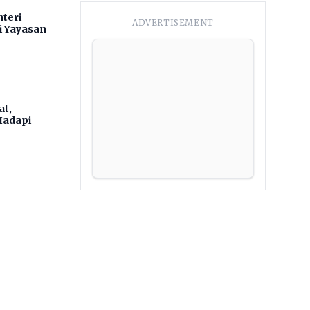
teri
ADVERTISEMENT
i Yayasan
at,
Hadapi