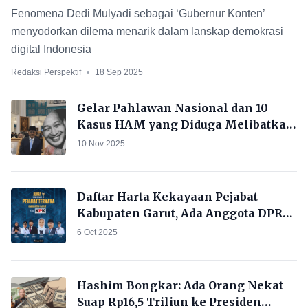
Ruang Publik
Fenomena Dedi Mulyadi sebagai ‘Gubernur Konten’
menyodorkan dilema menarik dalam lanskap demokrasi
digital Indonesia
Redaksi Perspektif
18 Sep 2025
Gelar Pahlawan Nasional dan 10
Kasus HAM yang Diduga Melibatkan
Soeharto
10 Nov 2025
Daftar Harta Kekayaan Pejabat
Kabupaten Garut, Ada Anggota DPRD
Total Hartanya Tembus Rp 21 Miliar!
6 Oct 2025
Hashim Bongkar: Ada Orang Nekat
Suap Rp16,5 Triliun ke Presiden