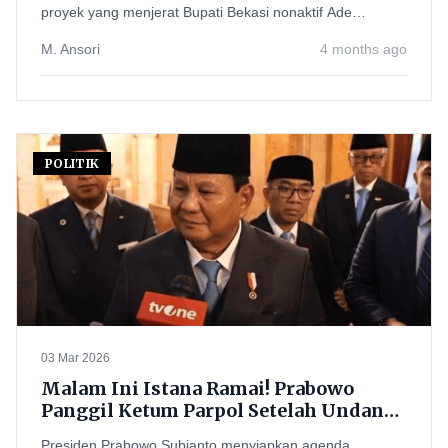
proyek yang menjerat Bupati Bekasi nonaktif Ade
Kuswara Kunang.
M. Ansori
4 months ago
POLITIK
03 Mar 2026
Malam Ini Istana Ramai! Prabowo
Panggil Ketum Parpol Setelah Undang
Eks Presiden, Jokowi Dipastikan Hadir
Presiden Prabowo Subianto menyiapkan agenda