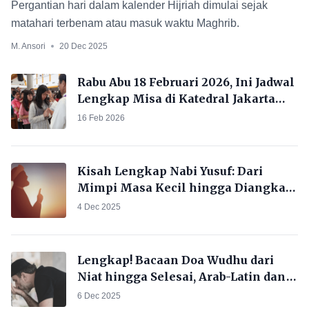
Pergantian hari dalam kalender Hijriah dimulai sejak
matahari terbenam atau masuk waktu Maghrib.
M. Ansori
20 Dec 2025
Rabu Abu 18 Februari 2026, Ini Jadwal
Lengkap Misa di Katedral Jakarta
dan Status Liburnya
16 Feb 2026
Kisah Lengkap Nabi Yusuf: Dari
Mimpi Masa Kecil hingga Diangkat
Jadi Penguasa dan Wafat di Mesir
4 Dec 2025
Lengkap! Bacaan Doa Wudhu dari
Niat hingga Selesai, Arab-Latin dan
Artinya
6 Dec 2025