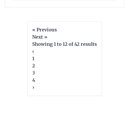
« Previous
Next »
Showing
1
to
12
of
42
results
‹
1
2
3
4
›