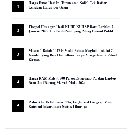
Harga Emas Hari Ini Turun atau Naik? Cek Daftar
1
Lengkap Harga per Gram
22,943 views
Tinggal Hitungan Hari! KUHP-KUHAP Baru Berlaku 2
2
Januari 2026, Ini Pasal-Pasal yang Paling Disorot Publik
16,014 views
Malam 1 Rajab 1447 H Mulai Bakda Maghrib Ini, Ini 7
3
Amalan yang Bisa Diamalkan Tanpa Mengada-ada Ritual
Khusus
9,947 views
Harga RAM Melejit 500 Persen, Siap-siap PC dan Laptop
4
Baru Jadi Barang Mewah Mulai 2026
9,595 views
Rabu Abu 18 Februari 2026, Ini Jadwal Lengkap Misa di
5
Katedral Jakarta dan Status Liburnya
8,857 views