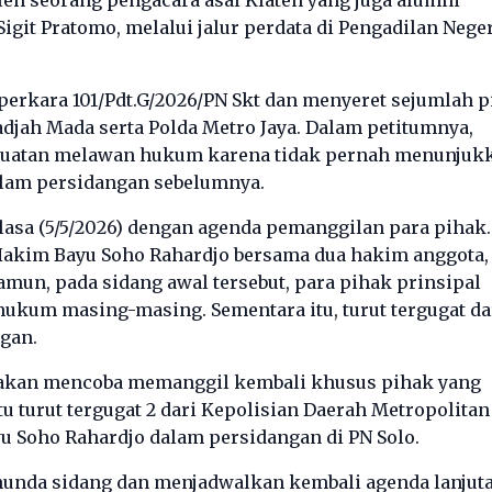
git Pratomo, melalui jalur perdata di Pengadilan Nege
perkara 101/Pdt.G/2026/PN Skt dan menyeret sejumlah 
Gadjah Mada serta Polda Metro Jaya. Dalam petitumnya,
buatan melawan hukum karena tidak pernah menunjuk
dalam persidangan sebelumnya.
elasa (5/5/2026) dengan agenda pemanggilan para pihak.
Hakim Bayu Soho Rahardjo bersama dua hakim anggota,
amun, pada sidang awal tersebut, para pihak prinsipal
 hukum masing-masing. Sementara itu, turut tergugat da
ngan.
i akan mencoba memanggil kembali khusus pihak yang
tu turut tergugat 2 dari Kepolisian Daerah Metropolitan
yu Soho Rahardjo dalam persidangan di PN Solo.
nda sidang dan menjadwalkan kembali agenda lanjut