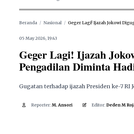
Beranda
/
Nasional
/
Geger Lagi! Ijazah Jokowi Digu
05 May 2026, 19:43
Geger Lagi! Ijazah Jok
Pengadilan Diminta Hadi
Gugatan terhadap ijazah Presiden ke-7 R
1,950
Reporter:
M. Ansori
Editor:
Deden M Roj