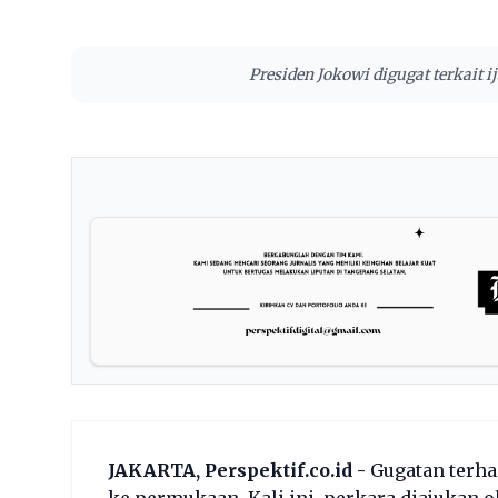
Presiden Jokowi digugat terkait 
JAKARTA, Perspektif.co.id -
Gugatan terha
ke permukaan. Kali ini, perkara diajukan 