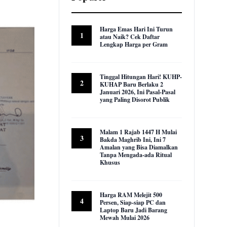
Harga Emas Hari Ini Turun
1
atau Naik? Cek Daftar
Lengkap Harga per Gram
22,973 views
Tinggal Hitungan Hari! KUHP-
2
KUHAP Baru Berlaku 2
Januari 2026, Ini Pasal-Pasal
yang Paling Disorot Publik
16,039 views
Malam 1 Rajab 1447 H Mulai
3
Bakda Maghrib Ini, Ini 7
Amalan yang Bisa Diamalkan
Tanpa Mengada-ada Ritual
Khusus
9,965 views
Harga RAM Melejit 500
4
Persen, Siap-siap PC dan
Laptop Baru Jadi Barang
Mewah Mulai 2026