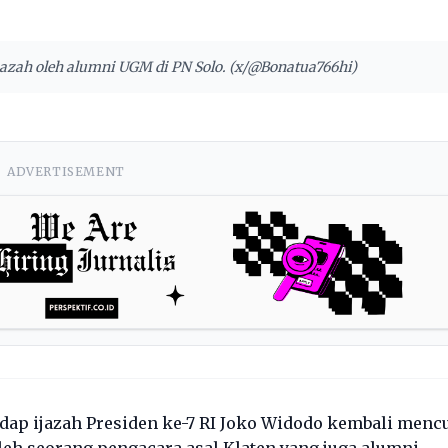
ijazah oleh alumni UGM di PN Solo. (x/@Bonatua766hi)
ADVERTISEMENT
dap ijazah Presiden ke-7 RI Joko Widodo kembali menc
oleh seorang pengacara asal Klaten yang juga alumni