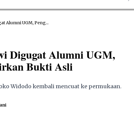
gat Alumni UGM, Peng...
owi Digugat Alumni UGM,
rkan Bukti Asli
I Joko Widodo kembali mencuat ke permukaan.
ani