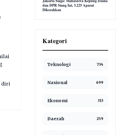
Jakarta Siaga! Mahasiswa Kepung Istana
dan DPR Siang Ini, 3.225 Aparat
Dikerahkan
a
Kategori
ilai
g
Teknologi
734
Nasional
699
diri
Ekonomi
313
Daerah
259