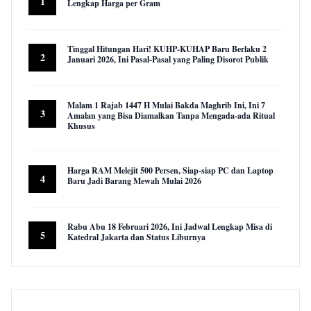
1
Lengkap Harga per Gram
22,921 views
Tinggal Hitungan Hari! KUHP-KUHAP Baru Berlaku 2
2
Januari 2026, Ini Pasal-Pasal yang Paling Disorot Publik
16,006 views
Malam 1 Rajab 1447 H Mulai Bakda Maghrib Ini, Ini 7
3
Amalan yang Bisa Diamalkan Tanpa Mengada-ada Ritual
Khusus
9,947 views
Harga RAM Melejit 500 Persen, Siap-siap PC dan Laptop
4
Baru Jadi Barang Mewah Mulai 2026
9,580 views
Rabu Abu 18 Februari 2026, Ini Jadwal Lengkap Misa di
5
Katedral Jakarta dan Status Liburnya
8,845 views