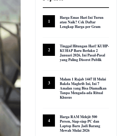
Harga Emas Hari Ini Turun
1
atau Naik? Cek Daftar
Lengkap Harga per Gram
22,939 views
Tinggal Hitungan Hari! KUHP-
2
KUHAP Baru Berlaku 2
Januari 2026, Ini Pasal-Pasal
yang Paling Disorot Publik
16,010 views
Malam 1 Rajab 1447 H Mulai
3
Bakda Maghrib Ini, Ini 7
Amalan yang Bisa Diamalkan
Tanpa Mengada-ada Ritual
Khusus
9,947 views
Harga RAM Melejit 500
4
Persen, Siap-siap PC dan
Laptop Baru Jadi Barang
Mewah Mulai 2026