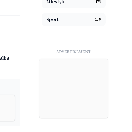
Lifestyle
173
Sport
139
ADVERTISEMENT
 Adha