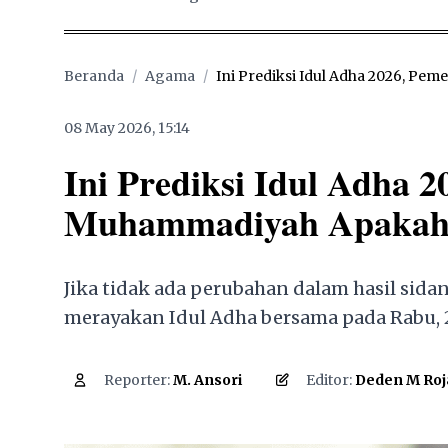
Beranda
/
Agama
/
Ini Prediksi Idul Adha 2026, Peme
08 May 2026, 15:14
Ini Prediksi Idul Adha 
Muhammadiyah Apakah
Jika tidak ada perubahan dalam hasil sida
merayakan Idul Adha bersama pada Rabu, 
1,812
Reporter:
M. Ansori
Editor:
Deden M Roj