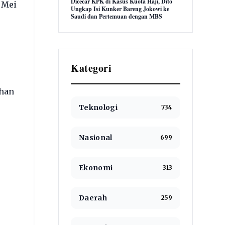
Dicecar KPK di Kasus Kuota Haji, Dito
 Mei
Ungkap Isi Kunker Bareng Jokowi ke
Saudi dan Pertemuan dengan MBS
Kategori
ahan
Teknologi
734
Nasional
699
Ekonomi
313
Daerah
259