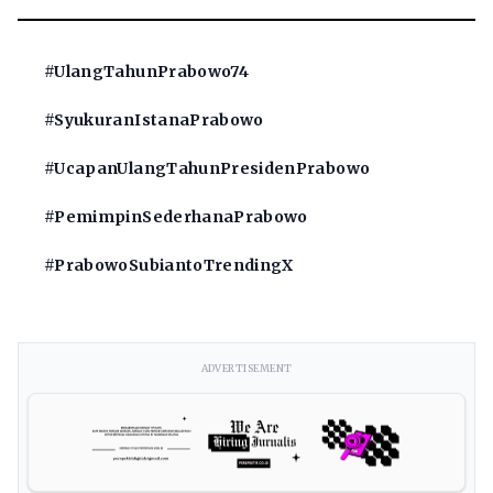
#UlangTahunPrabowo74
#SyukuranIstanaPrabowo
#UcapanUlangTahunPresidenPrabowo
#PemimpinSederhanaPrabowo
#PrabowoSubiantoTrendingX
ADVERTISEMENT