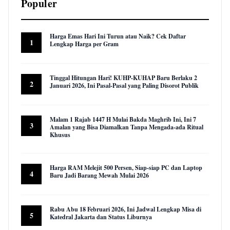
Populer
Harga Emas Hari Ini Turun atau Naik? Cek Daftar
1
Lengkap Harga per Gram
23,010 views
Tinggal Hitungan Hari! KUHP-KUHAP Baru Berlaku 2
2
Januari 2026, Ini Pasal-Pasal yang Paling Disorot Publik
16,067 views
Malam 1 Rajab 1447 H Mulai Bakda Maghrib Ini, Ini 7
3
Amalan yang Bisa Diamalkan Tanpa Mengada-ada Ritual
Khusus
9,991 views
Harga RAM Melejit 500 Persen, Siap-siap PC dan Laptop
4
Baru Jadi Barang Mewah Mulai 2026
9,650 views
Rabu Abu 18 Februari 2026, Ini Jadwal Lengkap Misa di
5
Katedral Jakarta dan Status Liburnya