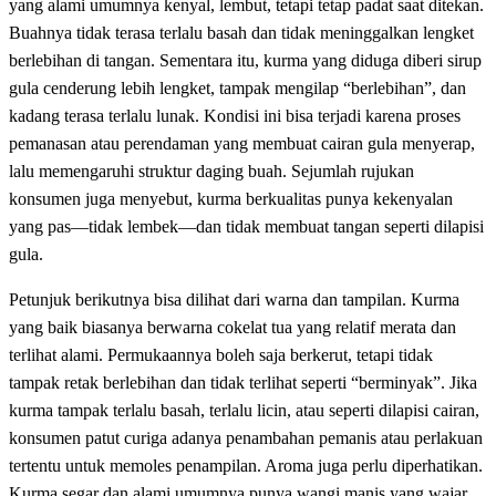
yang alami umumnya kenyal, lembut, tetapi tetap padat saat ditekan.
Buahnya tidak terasa terlalu basah dan tidak meninggalkan lengket
berlebihan di tangan. Sementara itu, kurma yang diduga diberi sirup
gula cenderung lebih lengket, tampak mengilap “berlebihan”, dan
kadang terasa terlalu lunak. Kondisi ini bisa terjadi karena proses
pemanasan atau perendaman yang membuat cairan gula menyerap,
lalu memengaruhi struktur daging buah. Sejumlah rujukan
konsumen juga menyebut, kurma berkualitas punya kekenyalan
yang pas—tidak lembek—dan tidak membuat tangan seperti dilapisi
gula.
Petunjuk berikutnya bisa dilihat dari warna dan tampilan. Kurma
yang baik biasanya berwarna cokelat tua yang relatif merata dan
terlihat alami. Permukaannya boleh saja berkerut, tetapi tidak
tampak retak berlebihan dan tidak terlihat seperti “berminyak”. Jika
kurma tampak terlalu basah, terlalu licin, atau seperti dilapisi cairan,
konsumen patut curiga adanya penambahan pemanis atau perlakuan
tertentu untuk memoles penampilan. Aroma juga perlu diperhatikan.
Kurma segar dan alami umumnya punya wangi manis yang wajar,