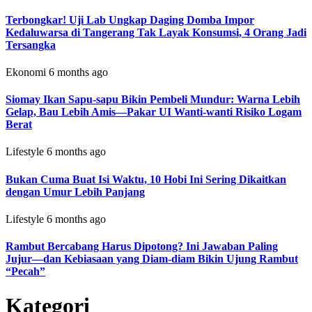
Terbongkar! Uji Lab Ungkap Daging Domba Impor
Kedaluwarsa di Tangerang Tak Layak Konsumsi, 4 Orang Jadi
Tersangka
Ekonomi
6 months ago
Siomay Ikan Sapu-sapu Bikin Pembeli Mundur: Warna Lebih
Gelap, Bau Lebih Amis—Pakar UI Wanti-wanti Risiko Logam
Berat
Lifestyle
6 months ago
Bukan Cuma Buat Isi Waktu, 10 Hobi Ini Sering Dikaitkan
dengan Umur Lebih Panjang
Lifestyle
6 months ago
Rambut Bercabang Harus Dipotong? Ini Jawaban Paling
Jujur—dan Kebiasaan yang Diam-diam Bikin Ujung Rambut
“Pecah”
Kategori