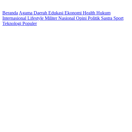
Beranda
Agama
Daerah
Edukasi
Ekonomi
Health
Hukum
Internasional
Lifestyle
Militer
Nasional
Opini
Politik
Sastra
Sport
Teknologi
Populer