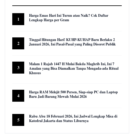
Harga Emas Hari Ini Turun atau Naik? Cek Daftar
1
Lengkap Harga per Gram
23,007 views
Tinggal Hitungan Hari! KUHP-KUHAP Baru Berlaku 2
2
Januari 2026, Ini Pasal-Pasal yang Paling Disorot Publik
16,064 views
Malam 1 Rajab 1447 H Mulai Bakda Maghrib Ini, Ini 7
3
Amalan yang Bisa Diamalkan Tanpa Mengada-ada Ritual
Khusus
9,988 views
Harga RAM Melejit 500 Persen, Siap-siap PC dan Laptop
4
Baru Jadi Barang Mewah Mulai 2026
9,647 views
Rabu Abu 18 Februari 2026, Ini Jadwal Lengkap Misa di
5
Katedral Jakarta dan Status Liburnya
8,907 views