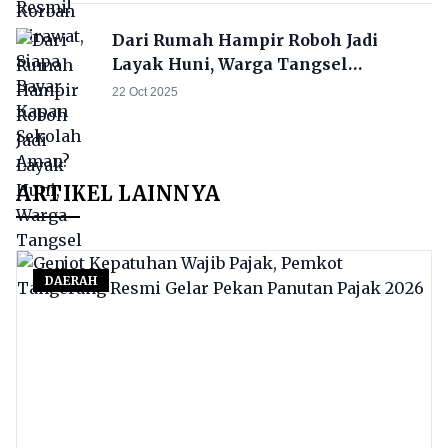
Dari Rumah Hampir Roboh Jadi
Layak Huni, Warga Tangsel
Menangis Bahagia
22 Oct 2025
ARTIKEL LAINNYA
DAERAH