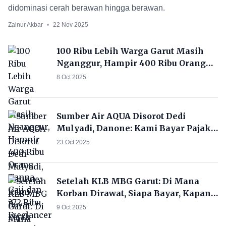
didominasi cerah berawan hingga berawan.
Zainur Akbar
22 Nov 2025
100 Ribu Lebih Warga Garut Masih
Nganggur, Hampir 400 Ribu Orang
Tanpa Gaji dan 272 Ribu Freelancer
8 Oct 2025
Sumber Air AQUA Disorot Dedi
Mulyadi, Danone: Kami Bayar Pajak
Resmi!
23 Oct 2025
Setelah KLB MBG Garut: Di Mana
Korban Dirawat, Siapa Bayar, Kapan
Sekolah Aman?
9 Oct 2025