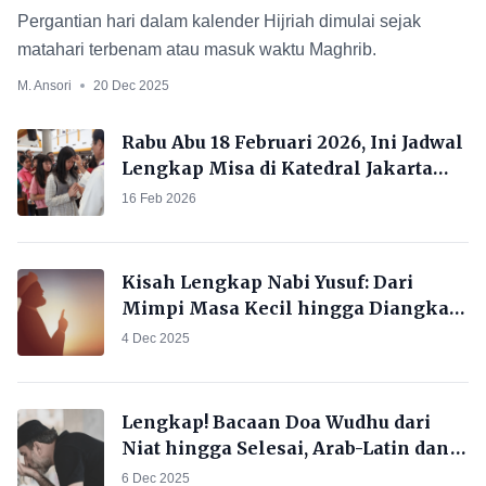
Mengada-ada Ritual Khusus
Pergantian hari dalam kalender Hijriah dimulai sejak
matahari terbenam atau masuk waktu Maghrib.
M. Ansori
20 Dec 2025
Rabu Abu 18 Februari 2026, Ini Jadwal
Lengkap Misa di Katedral Jakarta
dan Status Liburnya
16 Feb 2026
Kisah Lengkap Nabi Yusuf: Dari
Mimpi Masa Kecil hingga Diangkat
Jadi Penguasa dan Wafat di Mesir
4 Dec 2025
Lengkap! Bacaan Doa Wudhu dari
Niat hingga Selesai, Arab-Latin dan
Artinya
6 Dec 2025