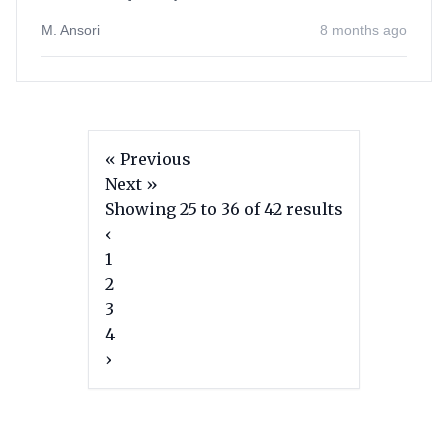
M. Ansori
8 months ago
« Previous
Next »
Showing
25
to
36
of
42
results
‹
1
2
3
4
›