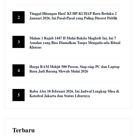
22,960 views
Tinggal Hitungan Hari! KUHP-KUHAP Baru Berlaku 2
2
Januari 2026, Ini Pasal-Pasal yang Paling Disorot Publik
16,029 views
Malam 1 Rajab 1447 H Mulai Bakda Maghrib Ini, Ini 7
3
Amalan yang Bisa Diamalkan Tanpa Mengada-ada Ritual
Khusus
9,954 views
Harga RAM Melejit 500 Persen, Siap-siap PC dan Laptop
4
Baru Jadi Barang Mewah Mulai 2026
9,613 views
Rabu Abu 18 Februari 2026, Ini Jadwal Lengkap Misa di
5
Katedral Jakarta dan Status Liburnya
8,873 views
Terbaru