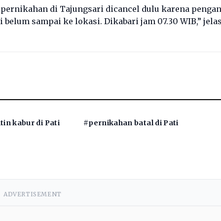
k pernikahan di Tajungsari dicancel dulu karena pengan
di belum sampai ke lokasi. Dikabari jam 07.30 WIB,” jela
in kabur di Pati
#pernikahan batal di Pati
ADVERTISEMENT