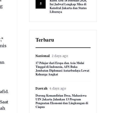
Rabu Abu 18 Februari 2026,
5
Ini Jadwal Lengkap Misa di
ng
Katedral Jakarta dan Status
Liburnya
8,874 views
Terbaru
,”
amis
Nasional
2 days ago
an
17 Pelajar dari Eropa dan Asia Mulai
Tinggal di Indonesia, AFS Buka
Jembatan Diplomasi Antarbudaya Lewat
Keluarga Angkat
Daerah
4 days ago
fid.
Dorong Kemandirian Desa, Mahasiswa
UIN Jakarta Jalankan 13 Program
Saat
Penguatan Ekonomi dan Lingkungan di
Ciapus
lah