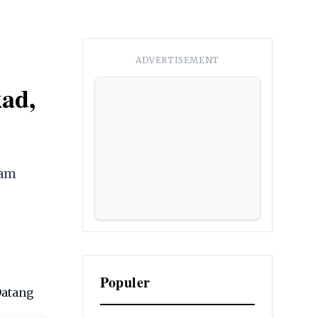
ADVERTISEMENT
kad,
jam
Populer