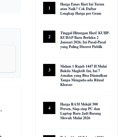
Harga Emas Hari Ini Turun
1
atau Naik? Cek Daftar
Lengkap Harga per Gram
22,962 views
Tinggal Hitungan Hari! KUHP-
2
KUHAP Baru Berlaku 2
Januari 2026, Ini Pasal-Pasal
yang Paling Disorot Publik
16,030 views
Malam 1 Rajab 1447 H Mulai
3
Bakda Maghrib Ini, Ini 7
Amalan yang Bisa Diamalkan
Tanpa Mengada-ada Ritual
Khusus
9,955 views
Harga RAM Melejit 500
4
,
Persen, Siap-siap PC dan
Laptop Baru Jadi Barang
Mewah Mulai 2026
9,614 views
a