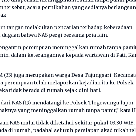
ian tersebut, acara pernikahan yang sedianya berlangsu
ak.
turun tangan melakukan pencarian terhadap keberadaan
 dugaan bahwa NAS pergi bersama pria lain.
 pengantin perempuan meninggalkan rumah tanpa pamit
 Amin, dalam keterangannya kepada wartawan di Pati, K
 M (33) juga merupakan warga Desa Tajungsari, Kecamat
a perempuan telah melaporkan kejadian itu ke Polsek
a tidak berada di rumah sejak dini hari.
 dari NAS (19) mendatangi ke Polsek Tlogowungu lapor
naknya yang meninggalkan rumah tanpa pamit,” kata Ha
an NAS mulai tidak diketahui sekitar pukul 03.30 WIB. 
ada di rumah, padahal seluruh persiapan akad nikah te