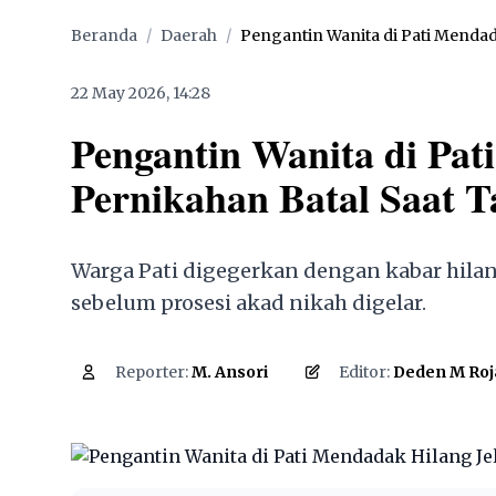
Beranda
/
Daerah
/
Pengantin Wanita di Pati Mendada
22 May 2026, 14:28
Pengantin Wanita di Pat
Pernikahan Batal Saat 
Warga Pati digegerkan dengan kabar hila
sebelum prosesi akad nikah digelar.
1,274
Reporter:
M. Ansori
Editor:
Deden M Roj