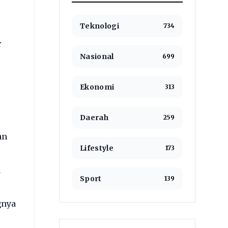
Teknologi
734
r
Nasional
699
Ekonomi
313
Daerah
259
an
Lifestyle
173
a
Sport
139
gnya