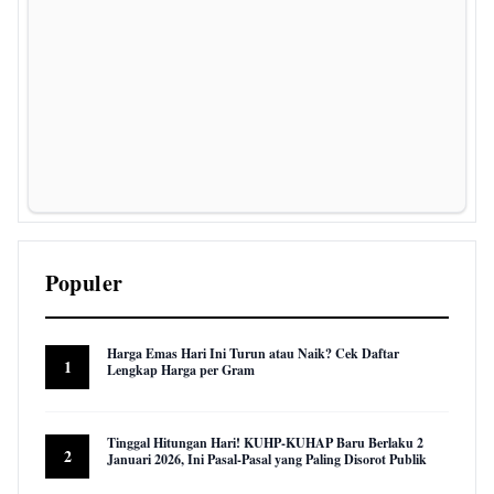
Populer
Harga Emas Hari Ini Turun atau Naik? Cek Daftar
1
Lengkap Harga per Gram
22,957 views
Tinggal Hitungan Hari! KUHP-KUHAP Baru Berlaku 2
2
Januari 2026, Ini Pasal-Pasal yang Paling Disorot Publik
16,027 views