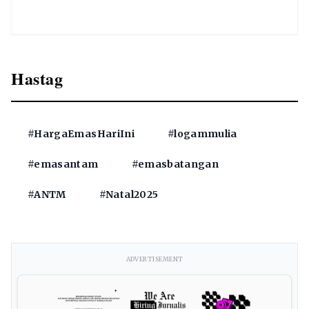
Hastag
#HargaEmasHariIni
#logammulia
#emasantam
#emasbatangan
#ANTM
#Natal2025
ADVERTISEMENT