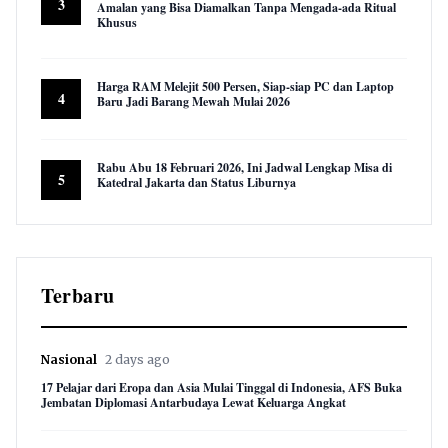
3
Amalan yang Bisa Diamalkan Tanpa Mengada-ada Ritual
Khusus
9,959 views
Harga RAM Melejit 500 Persen, Siap-siap PC dan Laptop
4
Baru Jadi Barang Mewah Mulai 2026
9,619 views
Rabu Abu 18 Februari 2026, Ini Jadwal Lengkap Misa di
5
Katedral Jakarta dan Status Liburnya
8,881 views
Terbaru
Nasional
2 days ago
17 Pelajar dari Eropa dan Asia Mulai Tinggal di Indonesia, AFS Buka
Jembatan Diplomasi Antarbudaya Lewat Keluarga Angkat