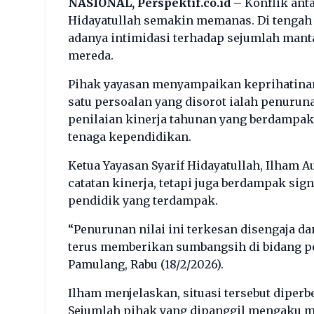
NASIONAL, Perspektif.co.id –
Konflik anta
Hidayatullah semakin memanas. Di tengah
adanya intimidasi terhadap sejumlah mant
mereda.
Pihak yayasan menyampaikan keprihatinan 
satu persoalan yang disorot ialah penuruna
penilaian kinerja tahunan yang berdampak
tenaga kependidikan.
Ketua Yayasan Syarif Hidayatullah, Ilham 
catatan kinerja, tetapi juga berdampak sig
pendidik yang terdampak.
“Penurunan nilai ini terkesan disengaja d
terus memberikan sumbangsih di bidang pe
Pamulang, Rabu (18/2/2026).
Ilham menjelaskan, situasi tersebut diper
Sejumlah pihak yang dipanggil mengaku m