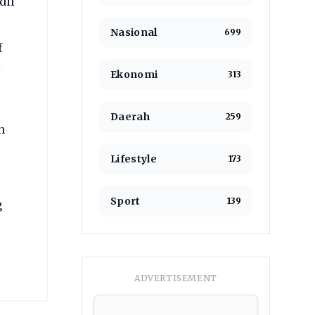
dil
Nasional
699
f
i
Ekonomi
313
Daerah
259
n
Lifestyle
173
Sport
139
g
ADVERTISEMENT