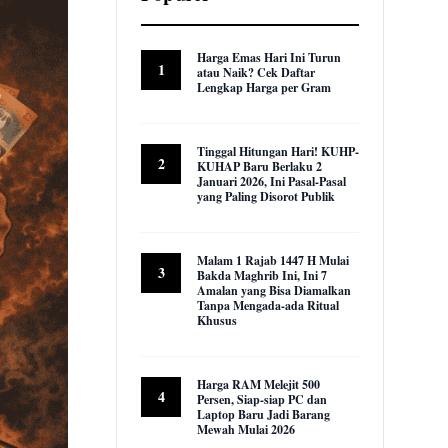
Harga Emas Hari Ini Turun
1
atau Naik? Cek Daftar
Lengkap Harga per Gram
22,964 views
Tinggal Hitungan Hari! KUHP-
2
KUHAP Baru Berlaku 2
Januari 2026, Ini Pasal-Pasal
yang Paling Disorot Publik
16,032 views
Malam 1 Rajab 1447 H Mulai
3
Bakda Maghrib Ini, Ini 7
Amalan yang Bisa Diamalkan
Tanpa Mengada-ada Ritual
Khusus
9,957 views
Harga RAM Melejit 500
4
Persen, Siap-siap PC dan
Laptop Baru Jadi Barang
Mewah Mulai 2026