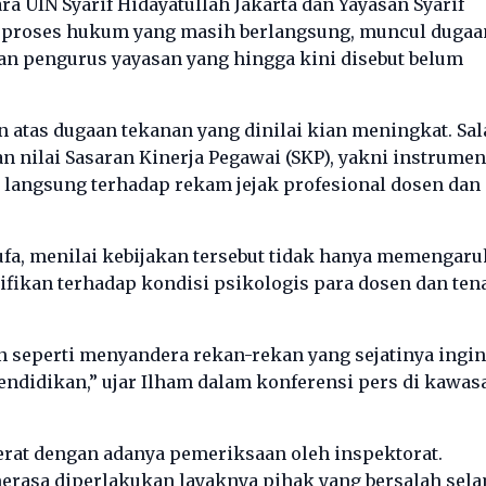
ra UIN Syarif Hidayatullah Jakarta dan Yayasan Syarif
 proses hukum yang masih berlangsung, muncul dugaa
an pengurus yayasan yang hingga kini disebut belum
atas dugaan tekanan yang dinilai kian meningkat. Sal
n nilai Sasaran Kinerja Pegawai (SKP), yakni instrumen
 langsung terhadap rekam jejak profesional dosen dan
Aufa, menilai kebijakan tersebut tidak hanya memengaru
nifikan terhadap kondisi psikologis para dosen dan ten
an seperti menyandera rekan-rekan yang sejatinya ingin
ndidikan,” ujar Ilham dalam konferensi pers di kawas
berat dengan adanya pemeriksaan oleh inspektorat.
erasa diperlakukan layaknya pihak yang bersalah sel