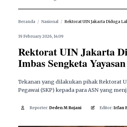
Beranda
/
Nasional
/
Rektorat UIN Jakarta Diduga Lak
19 February 2026, 14:09
Rektorat UIN Jakarta D
Imbas Sengketa Yayasa
Tekanan yang dilakukan pihak Rektorat UI
Pegawai (SKP) kepada para ASN yang menj
2,931
Reporter:
Deden M Rojani
Editor:
Irfan 