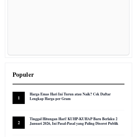
Populer
Harga Emas Hari Ini Turun atau Naik? Cek Daftar
1
Lengkap Harga per Gram
22,924 views
Tinggal Hitungan Hari! KUHP-KUHAP Baru Berlaku 2
2
Januari 2026, Ini Pasal-Pasal yang Paling Disorot Publik
16,006 views