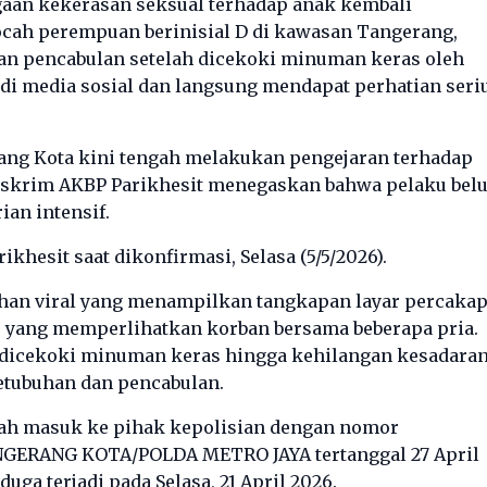
aan kekerasan seksual terhadap anak kembali
cah perempuan berinisial D di kawasan Tangerang,
ban pencabulan setelah dicekoki minuman keras oleh
l di media sosial dan langsung mendapat perhatian seri
rang Kota kini tengah melakukan pengejaran terhadap
t Reskrim AKBP Parikhesit menegaskan bahwa pelaku bel
an intensif.
rikhesit saat dikonfirmasi, Selasa (5/5/2026).
ahan viral yang menampilkan tangkapan layar percaka
to yang memperlihatkan korban bersama beberapa pria.
t dicekoki minuman keras hingga kehilangan kesadaran
tubuhan dan pencabulan.
elah masuk ke pihak kepolisian dengan nomor
GERANG KOTA/POLDA METRO JAYA tertanggal 27 April
uga terjadi pada Selasa, 21 April 2026.