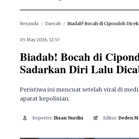
Beranda
/
Daerah
/
Biadab! Bocah di Cipondoh Diceko
05 May 2026, 12:57
Biadab! Bocah di Cipon
Sadarkan Diri Lalu Dicab
Peristiwa ini mencuat setelah viral di med
aparat kepolisian.
1,760
Reporter:
Ihsan Nurdin
Editor:
Deden M 