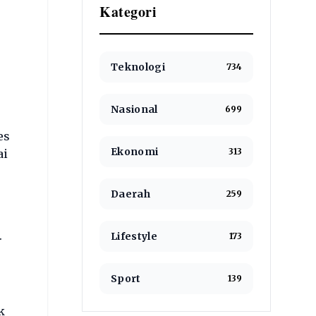
Kategori
Teknologi
734
Nasional
699
es
Ekonomi
313
ai
Daerah
259
.
Lifestyle
173
Sport
139
k