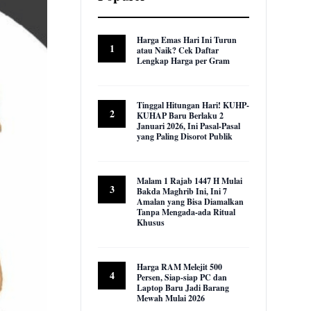
Harga Emas Hari Ini Turun
1
atau Naik? Cek Daftar
Lengkap Harga per Gram
22,941 views
Tinggal Hitungan Hari! KUHP-
2
KUHAP Baru Berlaku 2
Januari 2026, Ini Pasal-Pasal
yang Paling Disorot Publik
16,012 views
Malam 1 Rajab 1447 H Mulai
3
Bakda Maghrib Ini, Ini 7
Amalan yang Bisa Diamalkan
Tanpa Mengada-ada Ritual
Khusus
9,947 views
Harga RAM Melejit 500
4
Persen, Siap-siap PC dan
Laptop Baru Jadi Barang
Mewah Mulai 2026