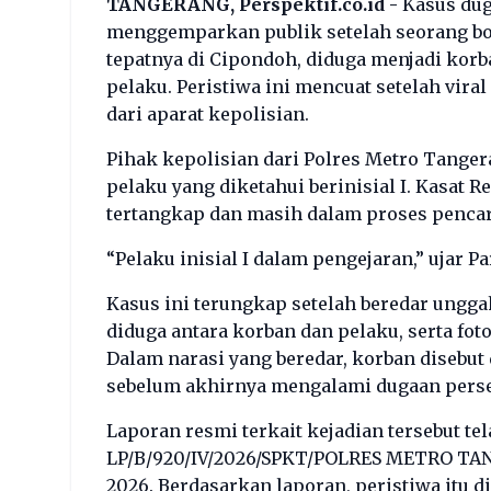
TANGERANG, Perspektif.co.id -
Kasus dug
menggemparkan publik setelah seorang bo
tepatnya di Cipondoh, diduga menjadi kor
pelaku. Peristiwa ini mencuat setelah vira
dari aparat kepolisian.
Pihak kepolisian dari Polres Metro Tange
pelaku yang diketahui berinisial I. Kasa
tertangkap dan masih dalam proses pencari
“Pelaku inisial I dalam pengejaran,” ujar Pa
Kasus ini terungkap setelah beredar ungg
diduga antara korban dan pelaku, serta fo
Dalam narasi yang beredar, korban disebu
sebelum akhirnya mengalami dugaan perse
Laporan resmi terkait kejadian tersebut t
LP/B/920/IV/2026/SPKT/POLRES METRO TAN
2026. Berdasarkan laporan, peristiwa itu did