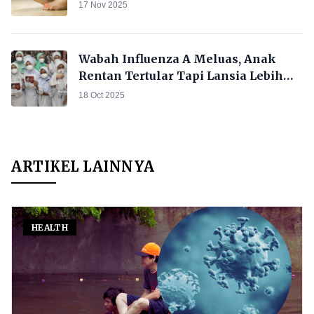
Alami
17 Nov 2025
Wabah Influenza A Meluas, Anak
Rentan Tertular Tapi Lansia Lebih
Rentan Meninggal! Ini Kata Ahli
18 Oct 2025
Epidemiologi
ARTIKEL LAINNYA
HEALTH