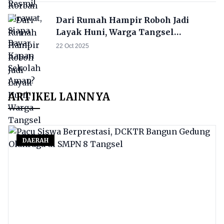
Dari Rumah Hampir Roboh Jadi
Layak Huni, Warga Tangsel
Menangis Bahagia
22 Oct 2025
ARTIKEL LAINNYA
DAERAH