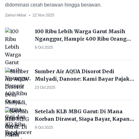
didominasi cerah berawan hingga berawan.
Zainur Akbar
22 Nov 2025
100 Ribu Lebih Warga Garut Masih
Nganggur, Hampir 400 Ribu Orang
Tanpa Gaji dan 272 Ribu Freelancer
8 Oct 2025
Sumber Air AQUA Disorot Dedi
Mulyadi, Danone: Kami Bayar Pajak
Resmi!
23 Oct 2025
Setelah KLB MBG Garut: Di Mana
Korban Dirawat, Siapa Bayar, Kapan
Sekolah Aman?
9 Oct 2025