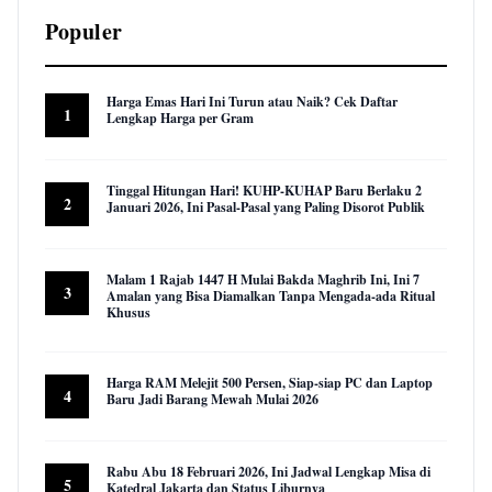
Populer
Harga Emas Hari Ini Turun atau Naik? Cek Daftar
1
Lengkap Harga per Gram
22,924 views
Tinggal Hitungan Hari! KUHP-KUHAP Baru Berlaku 2
2
Januari 2026, Ini Pasal-Pasal yang Paling Disorot Publik
16,006 views
Malam 1 Rajab 1447 H Mulai Bakda Maghrib Ini, Ini 7
3
Amalan yang Bisa Diamalkan Tanpa Mengada-ada Ritual
Khusus
9,947 views
Harga RAM Melejit 500 Persen, Siap-siap PC dan Laptop
4
Baru Jadi Barang Mewah Mulai 2026
9,582 views
Rabu Abu 18 Februari 2026, Ini Jadwal Lengkap Misa di
5
Katedral Jakarta dan Status Liburnya