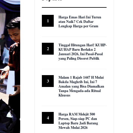
Harga Emas Hari Ini Turun
1
atau Naik? Cek Daftar
Lengkap Harga per Gram
22,922 views
Tinggal Hitungan Hari! KUHP-
2
KUHAP Baru Berlaku 2
Januari 2026, Ini Pasal-Pasal
yang Paling Disorot Publik
16,006 views
Malam 1 Rajab 1447 H Mulai
3
Bakda Maghrib Ini, Ini 7
Amalan yang Bisa Diamalkan
Tanpa Mengada-ada Ritual
Khusus
9,947 views
Harga RAM Melejit 500
4
Persen, Siap-siap PC dan
Laptop Baru Jadi Barang
Mewah Mulai 2026