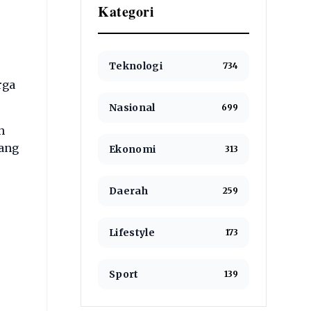
Kategori
Teknologi
734
rga
Nasional
699
h
lang
Ekonomi
313
Daerah
259
Lifestyle
173
Sport
139