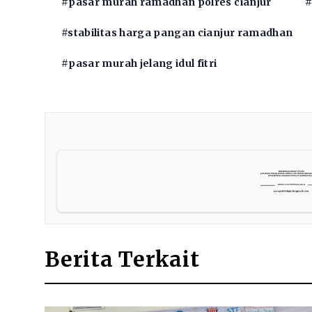
#pasar murah ramadhan polres cianjur
#
#stabilitas harga pangan cianjur ramadhan
#pasar murah jelang idul fitri
Berita Terkait