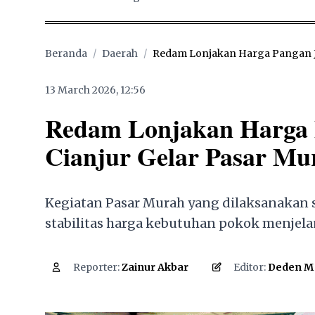
Beranda
/
Daerah
/
Redam Lonjakan Harga Pangan Jela
13 March 2026, 12:56
Redam Lonjakan Harga Pa
Cianjur Gelar Pasar M
Kegiatan Pasar Murah yang dilaksanakan s
stabilitas harga kebutuhan pokok menjelang
1,509
Reporter:
Zainur Akbar
Editor:
Deden M 