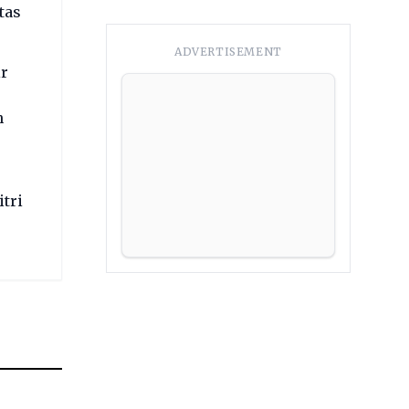
tas
ADVERTISEMENT
ir
h
tri