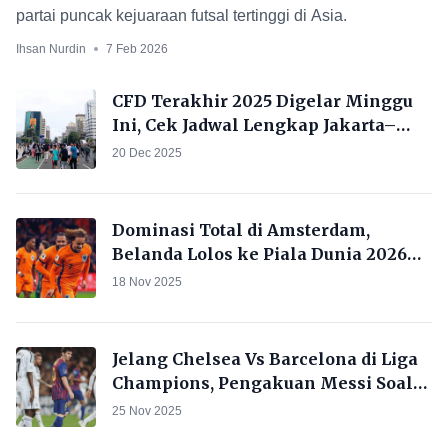
partai puncak kejuaraan futsal tertinggi di Asia.
Ihsan Nurdin
7 Feb 2026
CFD Terakhir 2025 Digelar Minggu
Ini, Cek Jadwal Lengkap Jakarta–
Bodetabek
20 Dec 2025
Dominasi Total di Amsterdam,
Belanda Lolos ke Piala Dunia 2026
Usai Gilas Lithuania 4-0
18 Nov 2025
Jelang Chelsea Vs Barcelona di Liga
Champions, Pengakuan Messi Soal
The Blues Kembali Naik Daun
25 Nov 2025