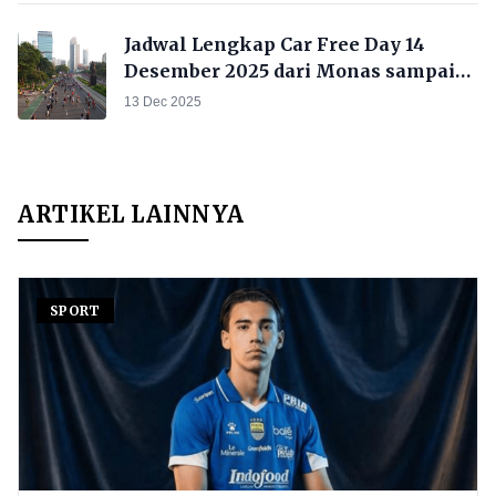
Jadwal Lengkap Car Free Day 14
Desember 2025 dari Monas sampai
Senayan
13 Dec 2025
ARTIKEL LAINNYA
SPORT