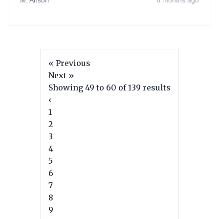
M. Ansori
6 months ago
« Previous
Next »
Showing
49
to
60
of
139
results
‹
1
2
3
4
5
6
7
8
9