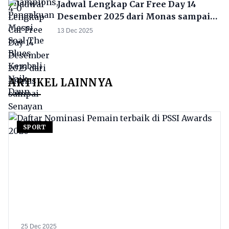
Jadwal Lengkap Car Free Day 14
Desember 2025 dari Monas sampai
Senayan
13 Dec 2025
ARTIKEL LAINNYA
SPORT
25 Dec 2025