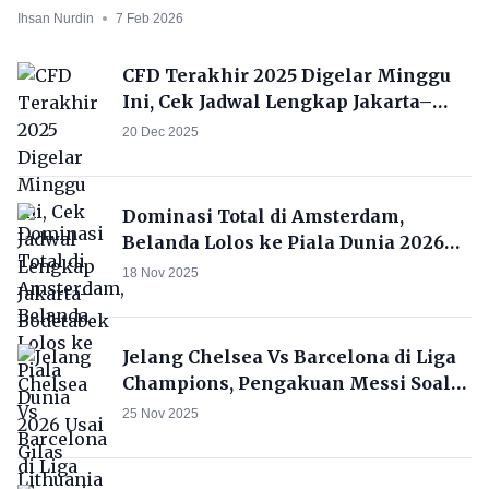
Ihsan Nurdin
7 Feb 2026
CFD Terakhir 2025 Digelar Minggu
Ini, Cek Jadwal Lengkap Jakarta–
Bodetabek
20 Dec 2025
Dominasi Total di Amsterdam,
Belanda Lolos ke Piala Dunia 2026
Usai Gilas Lithuania 4-0
18 Nov 2025
Jelang Chelsea Vs Barcelona di Liga
Champions, Pengakuan Messi Soal
The Blues Kembali Naik Daun
25 Nov 2025