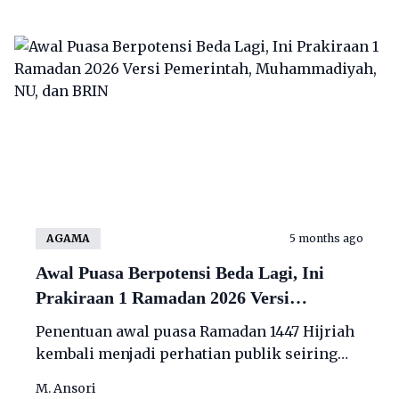
AGAMA
5 months ago
Awal Puasa Berpotensi Beda Lagi, Ini
Prakiraan 1 Ramadan 2026 Versi
Pemerintah, Muhammadiyah, NU, dan
Penentuan awal puasa Ramadan 1447 Hijriah
BRIN
kembali menjadi perhatian publik seiring
munculnya sejumlah prakiraan berbeda dari
M. Ansori
pemerintah, organisasi keagamaan