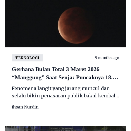
TEKNOLOGI
5 months ago
Gerhana Bulan Total 3 Maret 2026
“Manggung” Saat Senja: Puncaknya 18.34
WIB, Bisa Disaksikan dari Seluruh
Fenomena langit yang jarang muncul dan
Indonesia
selalu bikin penasaran publik bakal kembali
hadir di Indonesia.
Ihsan Nurdin