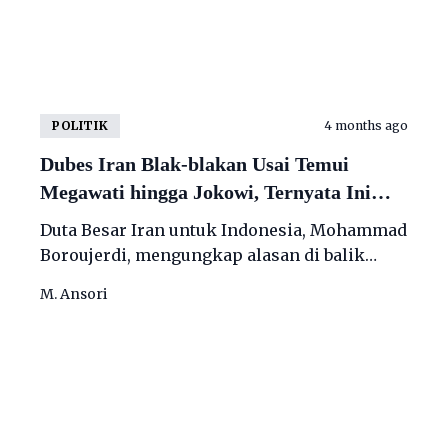
POLITIK
4 months ago
Dubes Iran Blak-blakan Usai Temui
Megawati hingga Jokowi, Ternyata Ini
Misi Sebenarnya!
Duta Besar Iran untuk Indonesia, Mohammad
Boroujerdi, mengungkap alasan di balik
rangkaian pertemuannya dengan sejumlah
M. Ansori
tokoh penting di Tanah Air