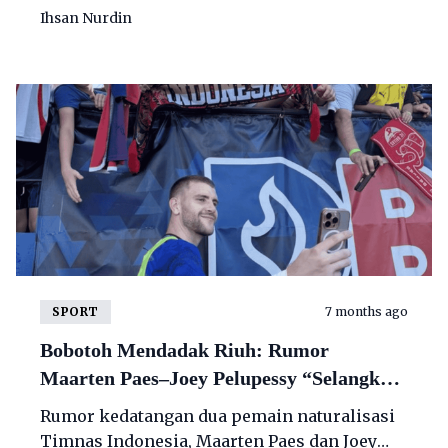
ke Persib Bandung akhirnya mendapat
Ihsan Nurdin
respons langsung dari sang pemain.
SPORT
7 months ago
Bobotoh Mendadak Riuh: Rumor
Maarten Paes–Joey Pelupessy “Selangkah
Lagi” ke Persib
Rumor kedatangan dua pemain naturalisasi
Timnas Indonesia, Maarten Paes dan Joey