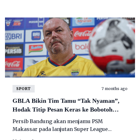
Bandung Lautan Api (GBLA)
SPORT
7 months ago
GBLA Bikin Tim Tamu “Tak Nyaman”,
Hodak Titip Pesan Keras ke Bobotoh
Jelang Persib Vs PSM: “Saya Harap Tak
Persib Bandung akan menjamu PSM
Ada Lagi Suar
Makassar pada lanjutan Super League
2025/2026, Sabtu, 27 Desember 2025 malam.