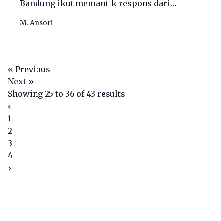
Bandung ikut memantik respons dari
operator Super League, ILeague.
M. Ansori
« Previous
Next »
Showing
25
to
36
of
43
results
‹
1
2
3
4
›