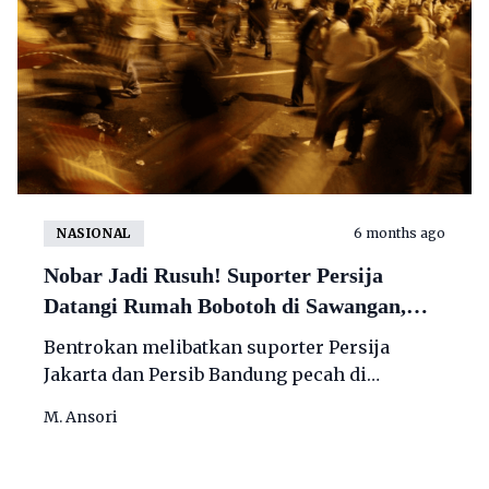
NASIONAL
6 months ago
Nobar Jadi Rusuh! Suporter Persija
Datangi Rumah Bobotoh di Sawangan,
Bentrok Dipicu Petasan Saat Persib
Bentrokan melibatkan suporter Persija
Unggul
Jakarta dan Persib Bandung pecah di
kawasan Sawangan, Kota Depok, Jawa Barat,
M. Ansori
pada Minggu (11/1/2026) sore.