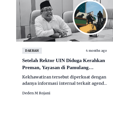
DAERAH
4 months ago
Setelah Rektor UIN Diduga Kerahkan
Preman, Yayasan di Pamulang
Tetapkan Status Siaga Satu Antisipasi
Kekhawatiran tersebut diperkuat dengan
Aneksasi
adanya informasi internal terkait agenda
rapat koordinasi bertajuk pengamanan
Deden M Rojani
aset negara sebagai dalih aneksasi aset.